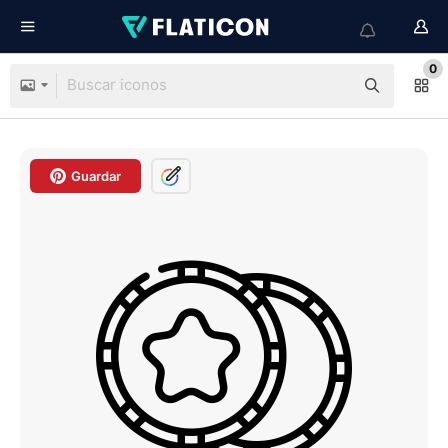
0
Guardar