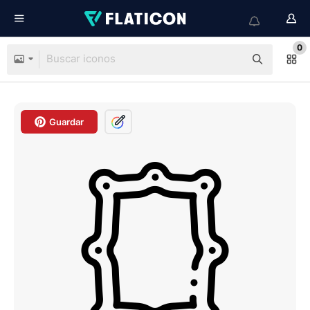
0
Guardar