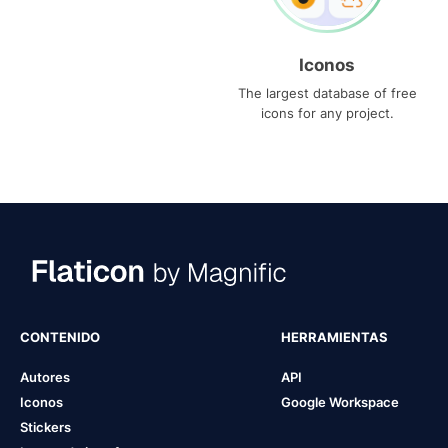
Iconos
The largest database of free
icons for any project.
CONTENIDO
HERRAMIENTAS
Autores
API
Iconos
Google Workspace
Stickers