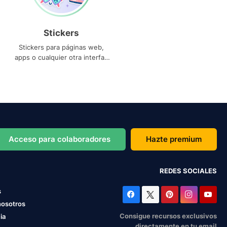
Stickers
Stickers para páginas web,
apps o cualquier otra interfaz
que necesites
Acceso para colaboradores
Hazte premium
REDES SOCIALES
s
nosotros
Consigue recursos exclusivos
ia
directamente en tu email