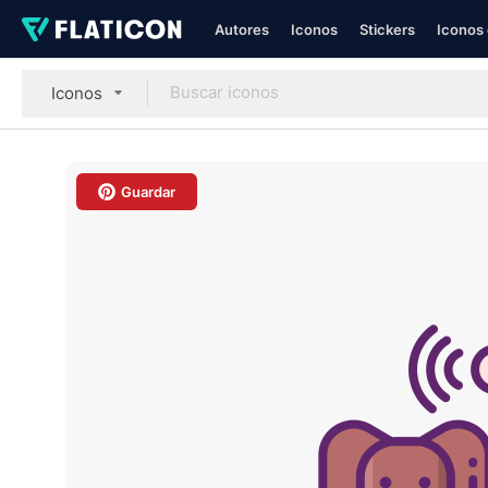
Autores
Iconos
Stickers
Iconos 
Iconos
Guardar