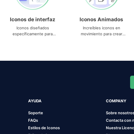
Iconos de interfaz
Iconos Animados
Iconos diseñados
Increíbles iconos en
específicamente para
movimiento para crear
interfaces
proyectos dinámicos
AYUDA
COMPANY
Soporte
Sobre nosotro
FAQs
Contacta con 
Estilos de Iconos
Nuestra Licenc