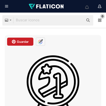
0
Guardar