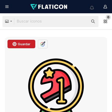
0
Guardar