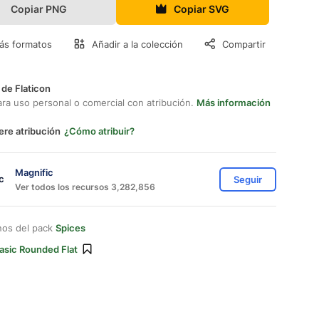
Copiar PNG
Copiar SVG
ás formatos
Añadir a la colección
Compartir
 de Flaticon
ara uso personal o comercial con atribución.
Más información
ere atribución
¿Cómo atribuir?
Magnific
Seguir
Ver todos los recursos 3,282,856
nos del pack
Spices
asic Rounded Flat