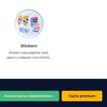
Stickers
Stickers para páginas web,
apps o cualquier otra interfaz
que necesites
Acceso para colaboradores
Hazte premium