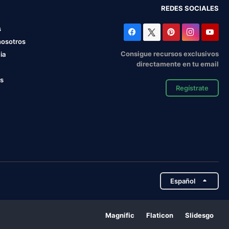
REDES SOCIALES
s
nosotros
Consigue recursos exclusivos
ia
directamente en tu email
os
Regístrate
Español
Magnific
Flaticon
Slidesgo