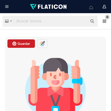
0
Guardar