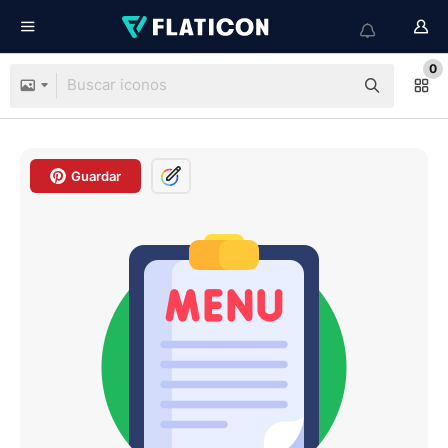
0
Guardar