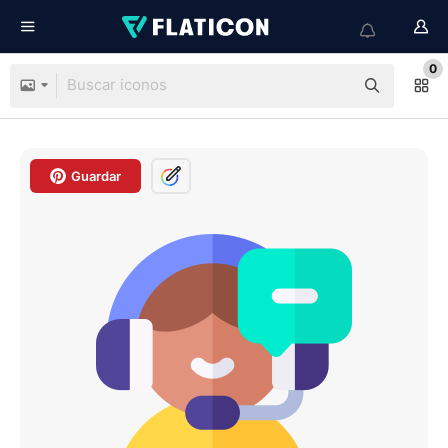
0
Guardar