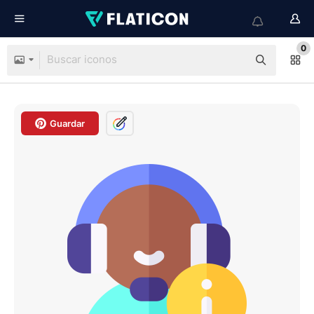
0
Guardar