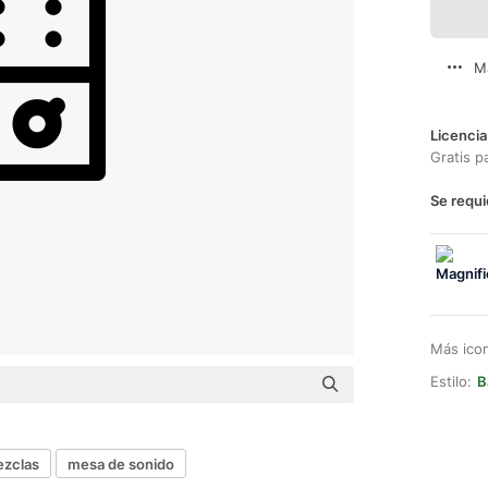
M
Licencia
Gratis p
Se requi
Más ico
Estilo:
B
zclas
mesa de sonido