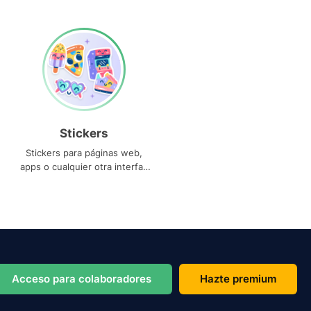
Stickers
Stickers para páginas web,
apps o cualquier otra interfaz
que necesites
Acceso para colaboradores
Hazte premium