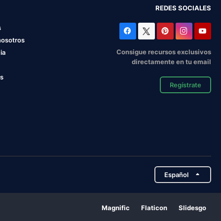
REDES SOCIALES
s
nosotros
Consigue recursos exclusivos
ia
directamente en tu email
os
Regístrate
Español
Magnific
Flaticon
Slidesgo