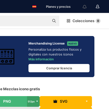
Planes y precios
Colecciones
0
Merchandising License
NUEVO
Personaliza tus productos físicos y
digitales con nuestros iconos
Más información
Comprar licencia
e Mezclas icono gratis
PNG
SVG
512px