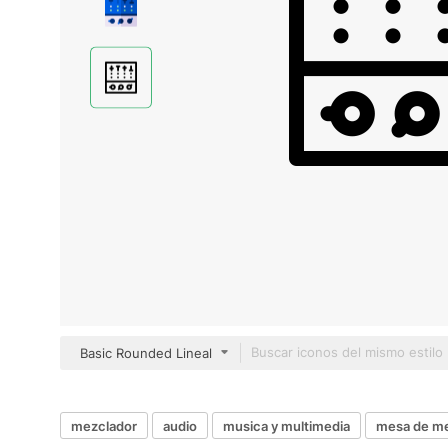
Basic Rounded Lineal
mezclador
audio
musica y multimedia
mesa de me