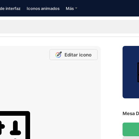
de interfaz
Iconos animados
Más
Editar icono
Mesa D