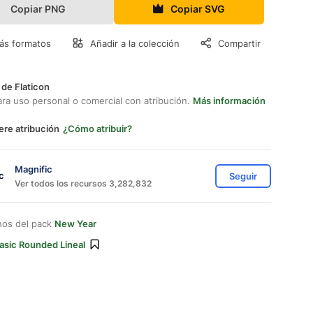
Copiar PNG
Copiar SVG
ás formatos
Añadir a la colección
Compartir
 de Flaticon
ara uso personal o comercial con atribución.
Más información
ere atribución
¿Cómo atribuir?
Magnific
Seguir
Ver todos los recursos 3,282,832
nos del pack
New Year
asic Rounded Lineal