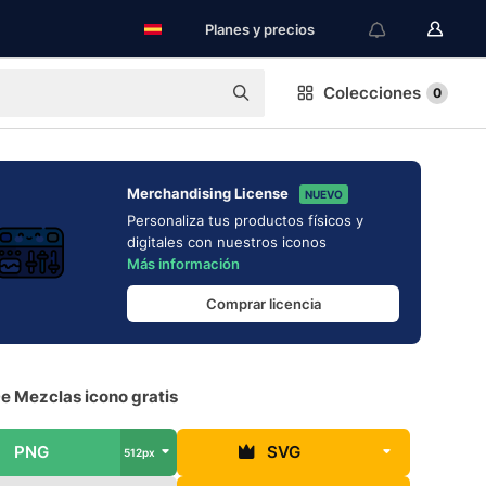
Planes y precios
Colecciones
0
Merchandising License
NUEVO
Personaliza tus productos físicos y
digitales con nuestros iconos
Más información
Comprar licencia
e Mezclas icono gratis
PNG
SVG
512px