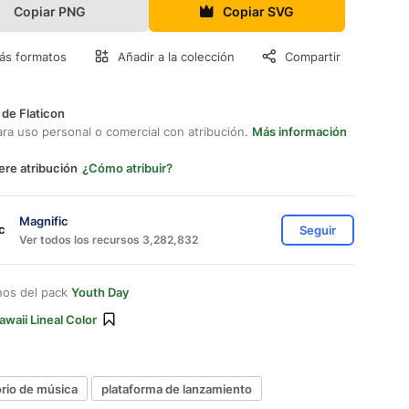
Copiar PNG
Copiar SVG
ás formatos
Añadir a la colección
Compartir
 de Flaticon
ara uso personal o comercial con atribución.
Más información
ere atribución
¿Cómo atribuir?
Magnific
Seguir
Ver todos los recursos 3,282,832
nos del pack
Youth Day
awaii Lineal Color
orio de música
plataforma de lanzamiento