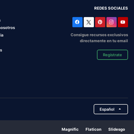
REDES SOCIALES
s
nosotros
Consigue recursos exclusivos
ia
directamente en tu email
os
Regístrate
Español
Magnific
Flaticon
Slidesgo