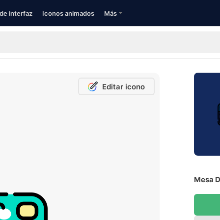
de interfaz
Iconos animados
Más
Editar icono
Mesa D