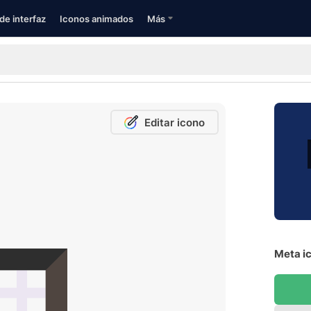
de interfaz
Iconos animados
Más
Editar icono
Meta ic