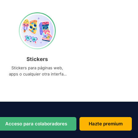
Stickers
Stickers para páginas web,
apps o cualquier otra interfaz
que necesites
Acceso para colaboradores
Hazte premium