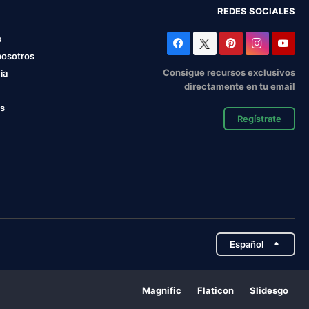
REDES SOCIALES
s
nosotros
Consigue recursos exclusivos
ia
directamente en tu email
os
Regístrate
Español
Magnific
Flaticon
Slidesgo