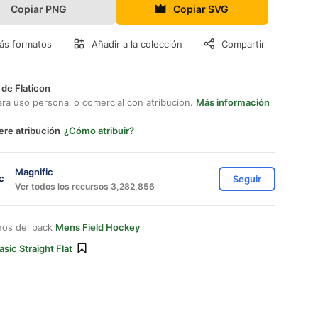
Copiar PNG
Copiar SVG
ás formatos
Añadir a la colección
Compartir
 de Flaticon
ara uso personal o comercial con atribución.
Más información
ere atribución
¿Cómo atribuir?
Magnific
Seguir
Ver todos los recursos 3,282,856
nos del pack
Mens Field Hockey
asic Straight Flat