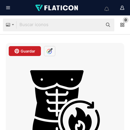
0
Guardar