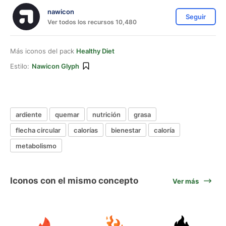
nawicon
Seguir
Ver todos los recursos 10,480
Más iconos del pack
Healthy Diet
Estilo:
Nawicon Glyph
ardiente
quemar
nutrición
grasa
flecha circular
calorías
bienestar
caloría
metabolismo
Iconos con el mismo concepto
Ver más