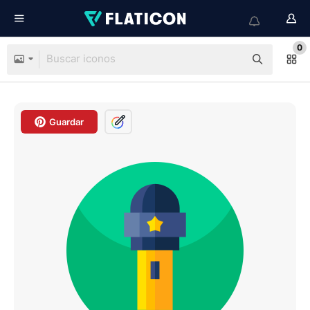
0
Guardar