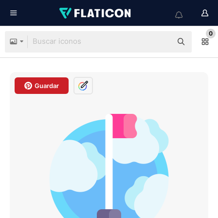
0
Guardar