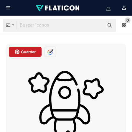
0
Guardar