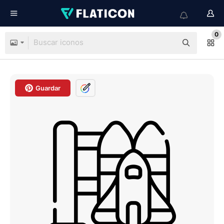
0
Guardar