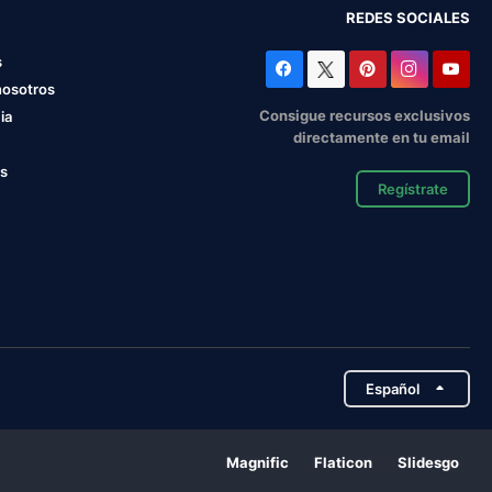
REDES SOCIALES
s
nosotros
Consigue recursos exclusivos
ia
directamente en tu email
os
Regístrate
Español
Magnific
Flaticon
Slidesgo