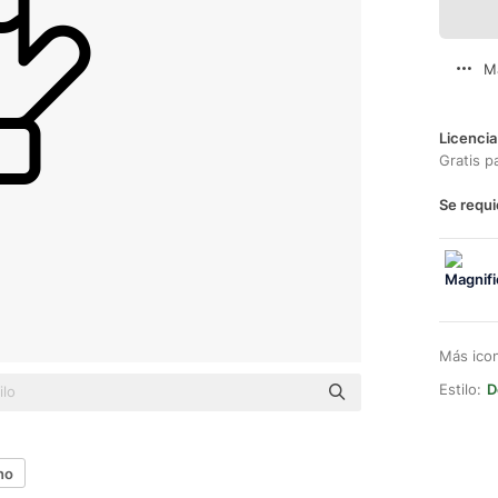
M
Licencia
Gratis p
Se requi
Más ico
Estilo:
D
no