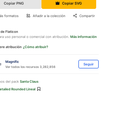
Copiar PNG
Copiar SVG
ás formatos
Añadir a la colección
Compartir
 de Flaticon
ara uso personal o comercial con atribución.
Más información
ere atribución
¿Cómo atribuir?
Magnific
Seguir
Ver todos los recursos 3,282,856
nos del pack
Santa Claus
etailed Rounded Lineal