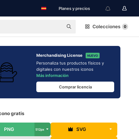
Planes y precios
Colecciones
0
Merchandising License
NUEVO
Personaliza tus productos físicos y
digitales con nuestros iconos
Más información
Comprar licencia
cono gratis
PNG
SVG
512px