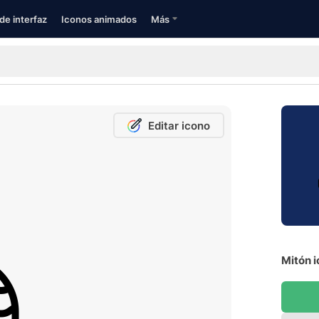
de interfaz
Iconos animados
Más
Editar icono
Mitón i