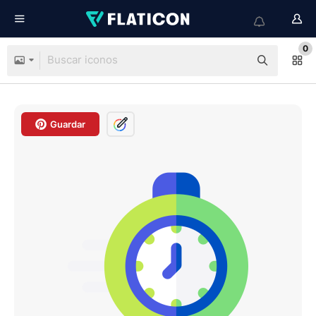
0
Guardar