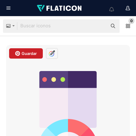
0
Guardar