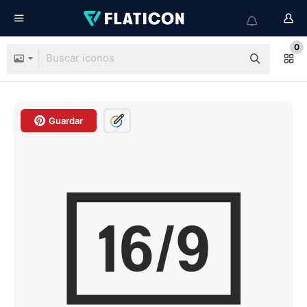
0
Guardar