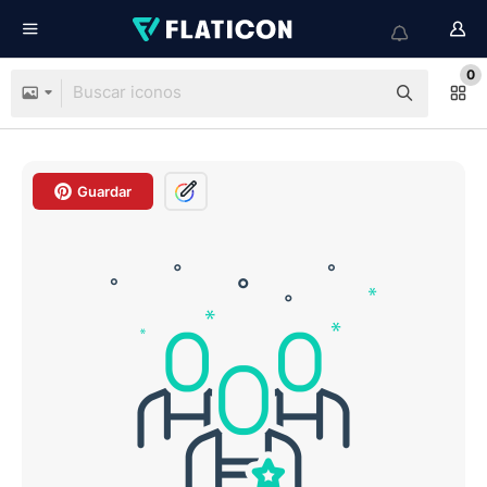
0
Guardar