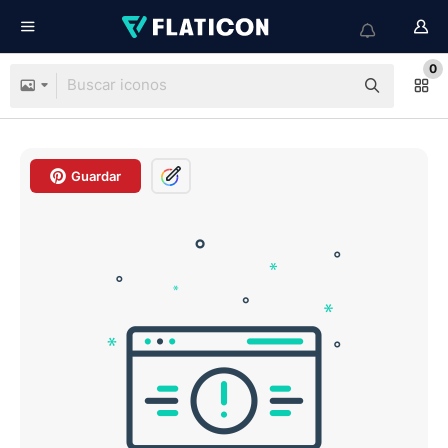
0
Guardar