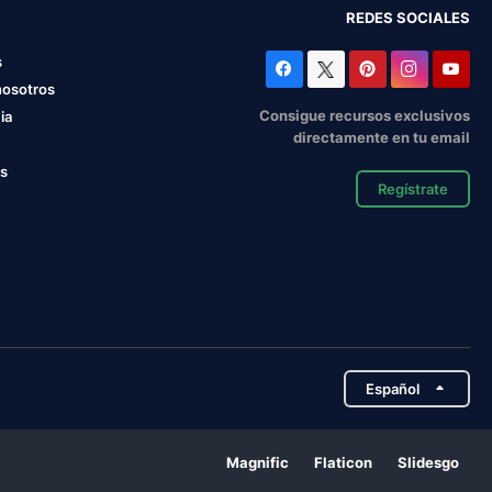
REDES SOCIALES
s
nosotros
Consigue recursos exclusivos
ia
directamente en tu email
os
Regístrate
Español
Magnific
Flaticon
Slidesgo