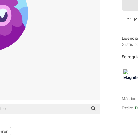
M
Licencia
Gratis p
Se requi
Más ico
Estilo:
D
error