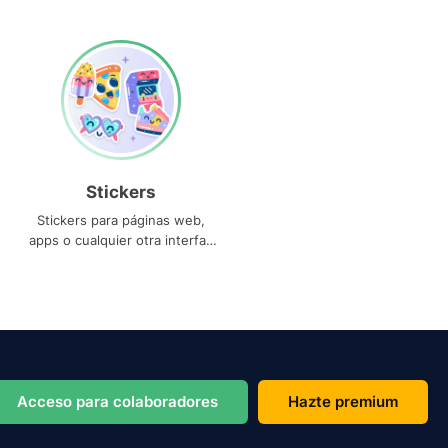
Stickers
Stickers para páginas web,
apps o cualquier otra interfaz
que necesites
Acceso para colaboradores
Hazte premium