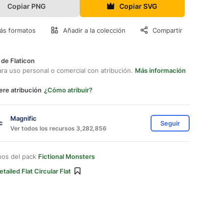
Copiar PNG
Copiar SVG
ás formatos
Añadir a la colección
Compartir
 de Flaticon
ara uso personal o comercial con atribución.
Más información
ere atribución
¿Cómo atribuir?
Magnific
Seguir
Ver todos los recursos 3,282,856
nos del pack
Fictional Monsters
etailed Flat Circular Flat