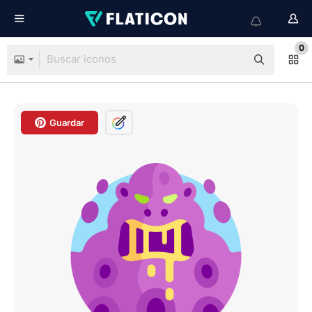
0
Guardar