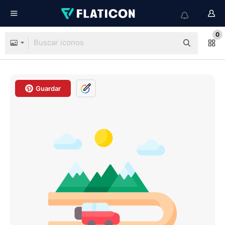
0
Guardar