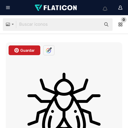
0
Guardar