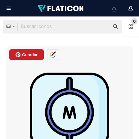
0
Guardar