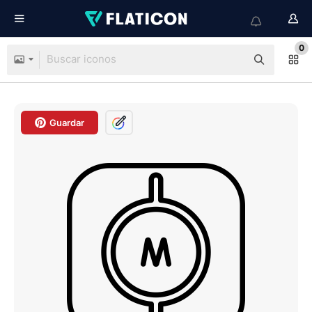
0
Guardar