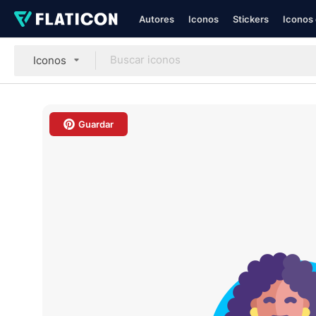
Autores
Iconos
Stickers
Iconos 
Iconos
Guardar