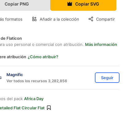
Copiar PNG
Copiar SVG
ás formatos
Añadir a la colección
Compartir
 de Flaticon
ara uso personal o comercial con atribución.
Más información
ere atribución
¿Cómo atribuir?
Magnific
Seguir
Ver todos los recursos 3,282,856
nos del pack
Africa Day
etailed Flat Circular Flat