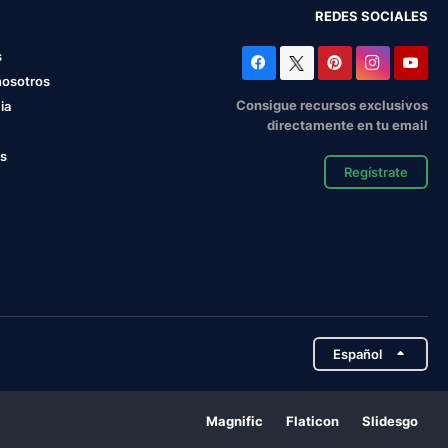
REDES SOCIALES
s
nosotros
Consigue recursos exclusivos
ia
directamente en tu email
os
Regístrate
Español
Magnific
Flaticon
Slidesgo