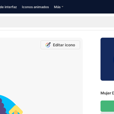
de interfaz
Iconos animados
Más
Editar icono
Mujer D