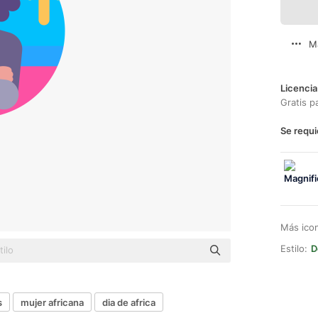
M
Licencia
Gratis p
Se requi
Más ico
Estilo:
D
s
mujer africana
dia de africa