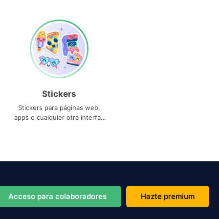
Stickers
Stickers para páginas web,
apps o cualquier otra interfaz
que necesites
Acceso para colaboradores
Hazte premium