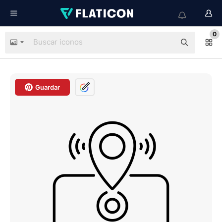
0
Guardar