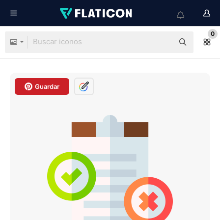
0
Guardar