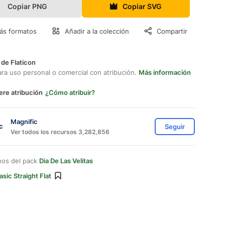
Copiar PNG
Copiar SVG
ás formatos
Añadir a la colección
Compartir
 de Flaticon
ara uso personal o comercial con atribución.
Más información
ere atribución
¿Cómo atribuir?
Magnific
Seguir
Ver todos los recursos 3,282,856
nos del pack
Dia De Las Velitas
asic Straight Flat