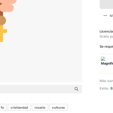
M
Licencia
Gratis p
Se requi
Más ico
Estilo:
B
fe
cristiandad
rosario
culturas