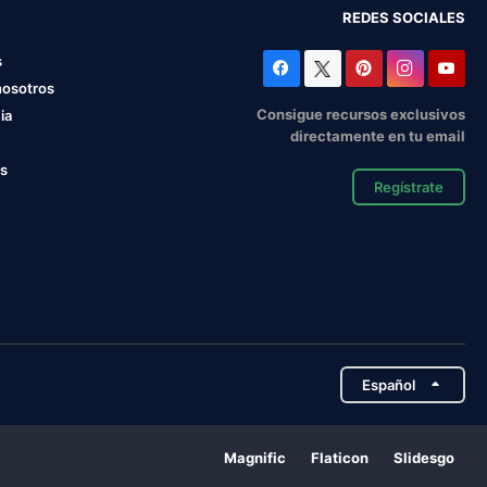
REDES SOCIALES
s
nosotros
Consigue recursos exclusivos
ia
directamente en tu email
os
Regístrate
Español
Magnific
Flaticon
Slidesgo