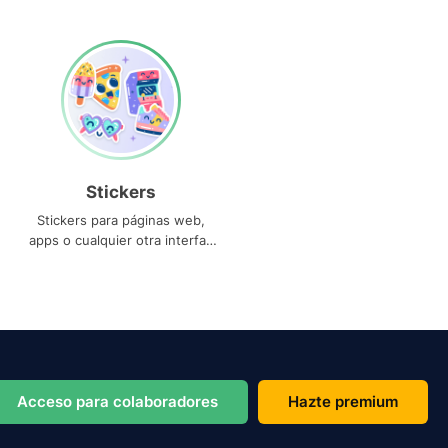
Stickers
Stickers para páginas web,
apps o cualquier otra interfaz
que necesites
Acceso para colaboradores
Hazte premium