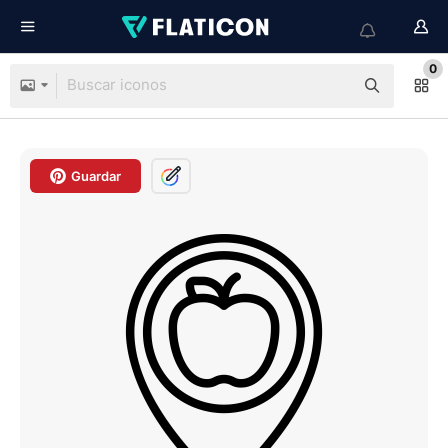
0
Guardar