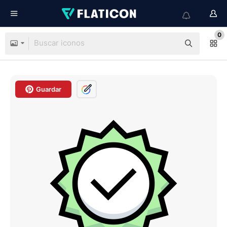
0
Guardar