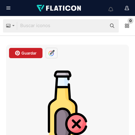
0
Guardar