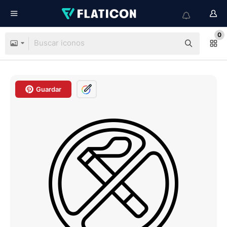
0
Guardar