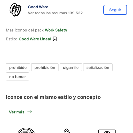
Good Ware
Seguir
Ver todos los recursos 139,532
Más iconos del pack
Work Safety
Estilo:
Good Ware Lineal
prohibido
prohibición
cigarrillo
señalización
no fumar
Iconos con el mismo estilo y concepto
Ver más