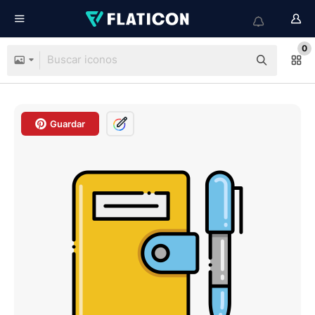
0
Guardar