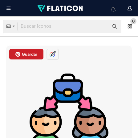
0
Guardar