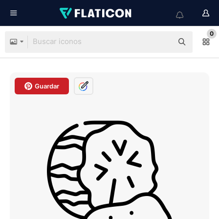
0
Guardar