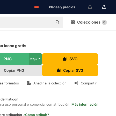
Planes y precios
Colecciones
0
o icono gratis
PNG
SVG
512px
Copiar PNG
Copiar SVG
ás formatos
Añadir a la colección
Compartir
 de Flaticon
ara uso personal o comercial con atribución.
Más información
ere atribución
¿Cómo atribuir?