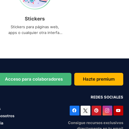
Stickers
Stickers para páginas web,
apps o cualquier otra interfaz
que necesites
Acceso para colaboradores
Hazte premium
REDES SOCIALES
s
nosotros
Consigue recursos exclusivos
ia
directamente en tu email