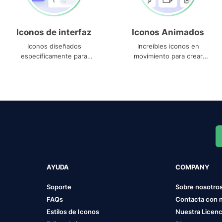
Iconos de interfaz
Iconos Animados
Iconos diseñados
Increíbles iconos en
específicamente para
movimiento para crear
interfaces
proyectos dinámicos
AYUDA
COMPANY
Soporte
Sobre nosotro
FAQs
Contacta con 
Estilos de Iconos
Nuestra Licenc