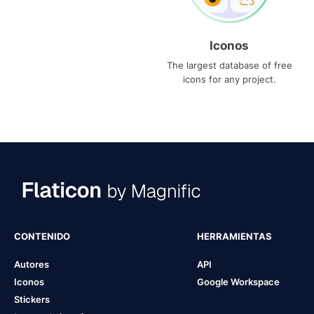
Iconos
The largest database of free
icons for any project.
CONTENIDO
HERRAMIENTAS
Autores
API
Iconos
Google Workspace
Stickers