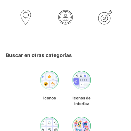
Buscar en otras categorías
Iconos
Iconos de
interfaz