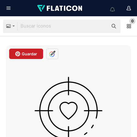
0
Guardar