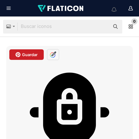
0
Guardar