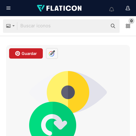
0
Guardar