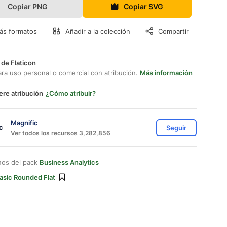
Copiar PNG
Copiar SVG
ás formatos
Añadir a la colección
Compartir
 de Flaticon
ara uso personal o comercial con atribución.
Más información
ere atribución
¿Cómo atribuir?
Magnific
Seguir
Ver todos los recursos 3,282,856
nos del pack
Business Analytics
asic Rounded Flat