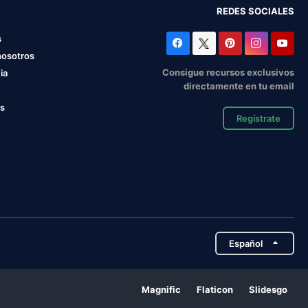
REDES SOCIALES
s
nosotros
Consigue recursos exclusivos
ia
directamente en tu email
os
Regístrate
Español
Magnific
Flaticon
Slidesgo