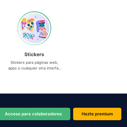
Stickers
Stickers para páginas web,
apps o cualquier otra interfaz
que necesites
Acceso para colaboradores
Hazte premium