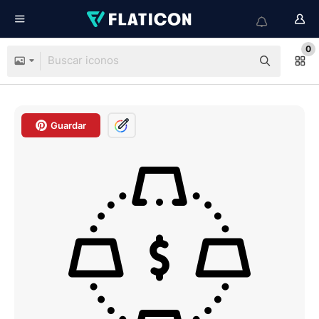
0
Guardar