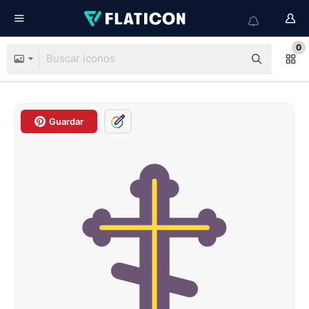
0
Guardar