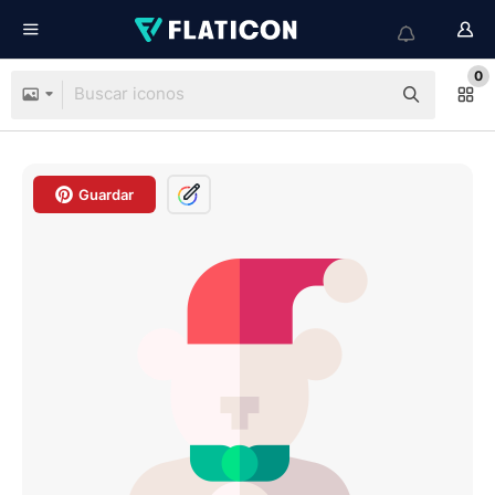
0
Guardar