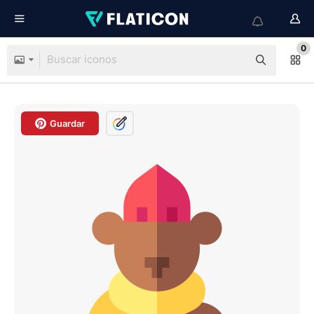
0
Guardar